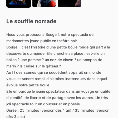
Le
souffle
nomade
Nous
vous
proposons
Bouge
!,
notre
spectacle
de
marionnettes
jeune
public
en
théâtre
noir
Bouge
!,
c'est
l'histoire
d'une
petite
boule
rouge
qui
part
à
la
découverte
du
monde.
Elle
cherche
sa
place
:
est-elle
un
ballon
?
une
pomme
?
un
nez
de
clown
?
un
pompon
de
marin
?
la
cerise
sur
le
gâteau
?
Au
fil
des
scènes
qui
se
succèdent
apparaît
un
monde
visuel
et
sonore
rempli
d’histoires
inattendues
dans
lequel
évolue
notre
petite
boule.
Elle
embarque
le
jeune
spectateur
dans
un
voyage
en
quête
d'identité,
de
liberté
et
de
partage
avec
les
autres.
Un
très
joli
spectacle
tout
en
douceur
et
en
poésie.
Durée
:
25
minutes
(version
dès
1
an)
​/​
35
minutes
(version
dès
3
ans)