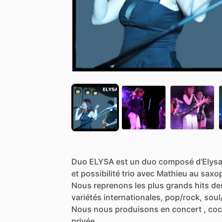
Duo
ELYSA
est
un
duo
composé
d'Elys
et
possibilité
trio
avec
Mathieu
au
saxo
Nous
reprenons
les
plus
grands
hits
de
variétés
internationales,
pop
​/​
rock,
soul
​
Nous
nous
produisons
en
concert
,
coc
privée...