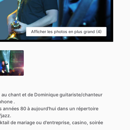
Afficher les photos en plus grand (4)
a
au
chant
et
de
Dominique
guitariste
​/​
chanteur
phone
.
s
années
80
à
aujourd'hui
dans
un
répertoire
/​
jazz.
ktail
de
mariage
ou
d'entreprise,
casino,
soirée