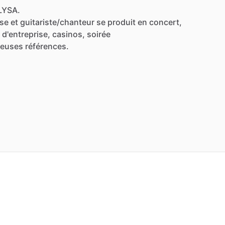
ELYSA.
se
et
guitariste
​/​
chanteur
se
produit
en
concert,
d'entreprise,
casinos,
soirée
reuses
références.