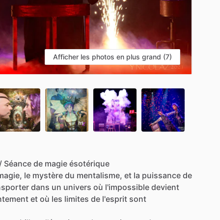
Afficher les photos en plus grand (7)
/​
Séance
de
magie
ésotérique
magie,
le
mystère
du
mentalisme,
et
la
puissance
de
nsporter
dans
un
univers
où
l'impossible
devient
ntement
et
où
les
limites
de
l'esprit
sont