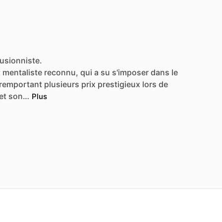
lusionniste.
t
mentaliste
reconnu,
qui
a
su
s'imposer
dans
le
remportant
plusieurs
prix
prestigieux
lors
de
et
son…
Plus