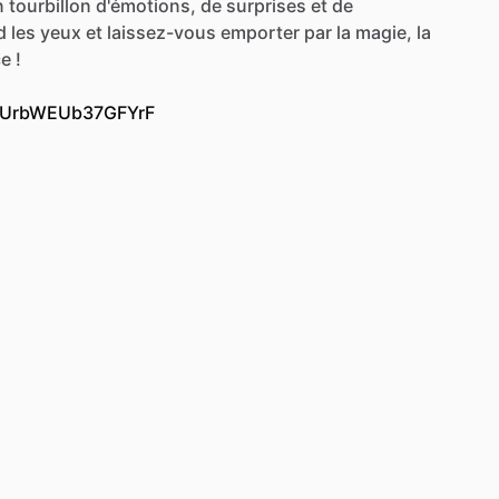
n
tourbillon
d'émotions,
de
surprises
et
de
d
les
yeux
et
laissez-vous
emporter
par
la
magie,
la
ce
!
woUrbWEUb37GFYrF