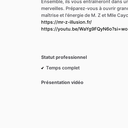
Ensemble,
ils
vous
entraîneront
dans
u
merveilles.
Préparez-vous
à
ouvrir
gran
maîtrise
et
l'énergie
de
M.
Z
et
Mlle
Cay
https://mr-z-illusion.fr/
https://youtu.be/WaYg9FQyN6o?si=
Statut professionnel
Temps complet
Présentation vidéo