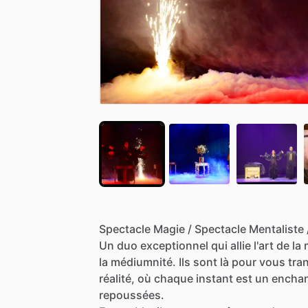
Spectacle
Magie
​/​
Spectacle
Mentaliste
​
Un
duo
exceptionnel
qui
allie
l'art
de
la
la
médiumnité.
Ils
sont
là
pour
vous
tra
réalité,
où
chaque
instant
est
un
encha
repoussées.