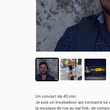
Un
concert
de
45
min.
Je
suis
un
troubadour
qui
consacre
sa
la
musique
de
rue
au
bal
folk,
de
compos