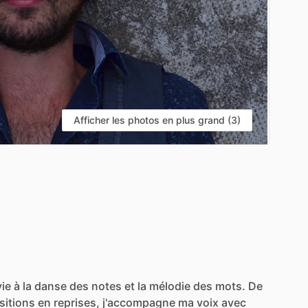
Afficher les photos en plus grand (3)
vie
à
la
danse
des
notes
et
la
mélodie
des
mots.
De
itions
en
reprises,
j'accompagne
ma
voix
avec