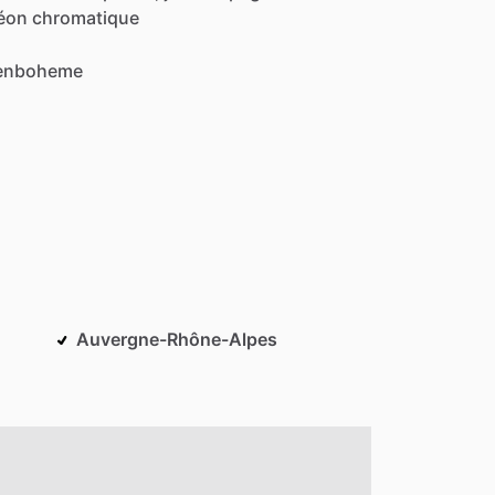
déon
chromatique
enboheme
Auvergne-Rhône-Alpes