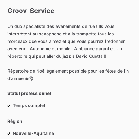
Groov-Service
Un
duo
spécialiste
des
évènements
de
rue
!
Ils
vous
interprètent
au
saxophone
et
a
la
trompette
tous
les
morceaux
que
vous
aimez
et
que
vous
pourrez
fredonner
avec
eux
.
Autonome
et
mobile
.
Ambiance
garantie
.
Un
répertoire
qui
peut
aller
du
jazz
a
David
Guetta
!!
Répertoire
de
Noël
également
possible
pour
les
fêtes
de
fin
d'année
🎄🎅
Statut professionnel
Temps complet
Région
Nouvelle-Aquitaine