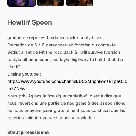
Howlin'
Spoon
groupe
de
reprises
tendance
rock
​/​
soul
​/​
blues
Formation
de
5
à
6
personnes
en
fonction
du
contexte
Setlist
allant
de
Hit
the
road
Jack
à
i
will
survive
(version
funk
​/​
soul)
en
passant
par
layla,
highway
to
hell,
I
shot
the
sheriff...
Chaîne
youtube
:
https://www.youtube.com/channel/UC3MnphFoYzBTpeOJq
mZZNFw
Nous
privilégions
la
"musique
caritative",
c'est
à
dire
que
nous
reversons
une
partie
de
nos
gains
à
des
associations,
ou
nous
pouvons
jouer
gratuitement
sous
condition
que
les
recettes
soient
reversées
à
une
association
Statut professionnel