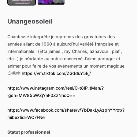
Unangeosoleil
Chanteuse
interprète
je
reprends
des
gros
tubes
des
années
allant
de
1960
à
aujourd’hui
variété
française
et
internationale
.
(Etta
james
,
ray
Charles,
aznavour
,
piaf
,
etc…)
je
m’adapte
au
public
concerné.J’aime
partager
et
animer
pour
faire
de
vos
événements
un
moment
magique
😉🤩🎼
https://vm.tiktok.com/ZGdduY5Ej/
https://www.instagram.com/reel/C-t8IP_tMan/?
igsh=MW85bWZjYnF0ZzNhcQ==
https://www.facebook.com/share/v/YbDakLyAzphYYrxt/?
mibextid=WC7FNe
Statut professionnel