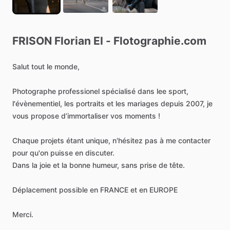
FRISON
Florian
EI
-
Flotographie.com
Salut
tout
le
monde,
Photographe
professionel
spécialisé
dans
lee
sport,
l'évènementiel,
les
portraits
et
les
mariages
depuis
2007,
je
vous
propose
d’immortaliser
vos
moments
!
Chaque
projets
étant
unique,
n'hésitez
pas
à
me
contacter
pour
qu'on
puisse
en
discuter.
Dans
la
joie
et
la
bonne
humeur,
sans
prise
de
tête.
Déplacement
possible
en
FRANCE
et
en
EUROPE
Merci.