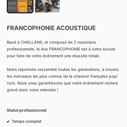
FRANCOPHONIE
ACOUSTIQUE
Basé
à
CHALLANS,
et
composé
de
2
musiciens
professionnels,
le
duo
FRANCOPHONIE
est
à
votre
écoute
pour
faire
de
votre
événement
une
réussite
totale.
Notre
répertoire
rassemble
toutes
les
générations,
à
travers
les
morceaux
les
plus
connus
de
la
chanson
française
pop
​/​
rock.
Nous
vous
garantissons
que
votre
événement
restera
gravé
dans
votre
mémoire
!
Statut professionnel
Temps complet