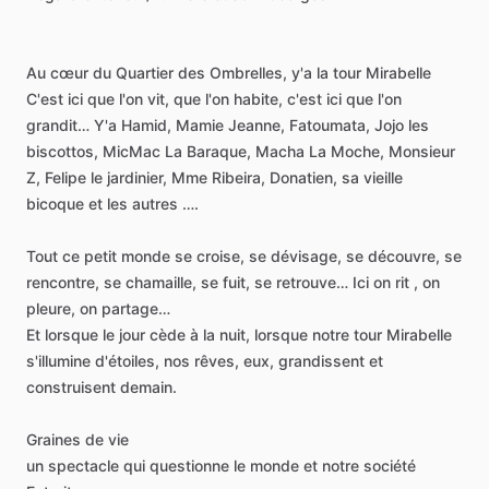
Au
cœur
du
Quartier
des
Ombrelles,
y'a
la
tour
Mirabelle
C'est
ici
que
l'on
vit,
que
l'on
habite,
c'est
ici
que
l'on
grandit…
Y'a
Hamid,
Mamie
Jeanne,
Fatoumata,
Jojo
les
biscottos,
MicMac
La
Baraque,
Macha
La
Moche,
Monsieur
Z,
Felipe
le
jardinier,
Mme
Ribeira,
Donatien,
sa
vieille
bicoque
et
les
autres
….
Tout
ce
petit
monde
se
croise,
se
dévisage,
se
découvre,
se
rencontre,
se
chamaille,
se
fuit,
se
retrouve…
Ici
on
rit
,
on
pleure,
on
partage…
Et
lorsque
le
jour
cède
à
la
nuit,
lorsque
notre
tour
Mirabelle
s'illumine
d'étoiles,
nos
rêves,
eux,
grandissent
et
construisent
demain.
Graines
de
vie
un
spectacle
qui
questionne
le
monde
et
notre
société