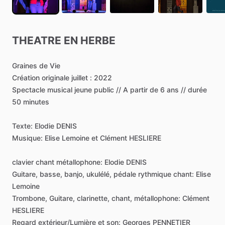
THEATRE
EN
HERBE
Graines
de
Vie
Création
originale
juillet
:
2022
Spectacle
musical
jeune
public
​/​
​/​
A
partir
de
6
ans
​/​
​/​
durée
50
minutes
Texte:
Elodie
DENIS
Musique:
Elise
Lemoine
et
Clément
HESLIERE
clavier
chant
métallophone:
Elodie
DENIS
Guitare,
basse,
banjo,
ukulélé,
pédale
rythmique
chant:
Elise
Lemoine
Trombone,
Guitare,
clarinette,
chant,
métallophone:
Clément
HESLIERE
Regard
extérieur
​/​
Lumière
et
son:
Georges
PENNETIER