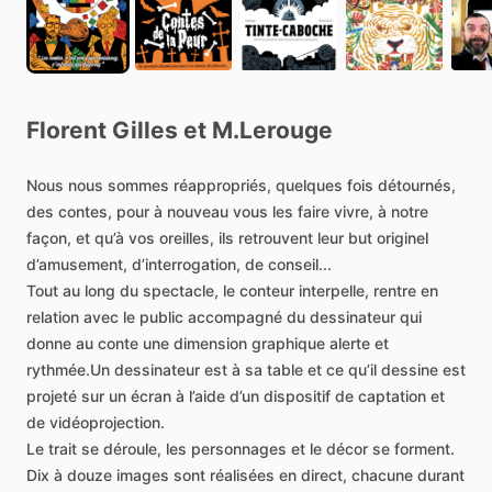
Florent
Gilles
et
M.Lerouge
Nous
nous
sommes
réappropriés,
quelques
fois
détournés,
des
contes,
pour
à
nouveau
vous
les
faire
vivre,
à
notre
façon,
et
qu’à
vos
oreilles,
ils
retrouvent
leur
but
originel
d’amusement,
d’interrogation,
de
conseil...
Tout
au
long
du
spectacle,
le
conteur
interpelle,
rentre
en
relation
avec
le
public
accompagné
du
dessinateur
qui
donne
au
conte
une
dimension
graphique
alerte
et
rythmée.Un
dessinateur
est
à
sa
table
et
ce
qu’il
dessine
est
projeté
sur
un
écran
à
l’aide
d’un
dispositif
de
captation
et
de
vidéoprojection.
Le
trait
se
déroule,
les
personnages
et
le
décor
se
forment.
Dix
à
douze
images
sont
réalisées
en
direct,
chacune
durant