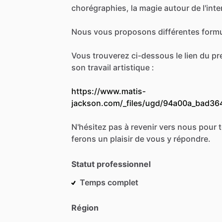
chorégraphies,
la
magie
autour
de
l'int
Nous
vous
proposons
différentes
form
Vous
trouverez
ci-dessous
le
lien
du
pr
son
travail
artistique
:
https://www.matis-
jackson.com/_files/ugd/94a00a_bad3
N'hésitez
pas
à
revenir
vers
nous
pour
ferons
un
plaisir
de
vous
y
répondre.
Statut professionnel
Temps complet
Région