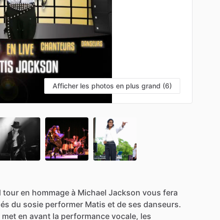
Afficher les photos en plus grand (6)
l
tour
en
hommage
à
Michael
Jackson
vous
fera
és
du
sosie
performer
Matis
et
de
ses
danseurs.
met
en
avant
la
performance
vocale,
les