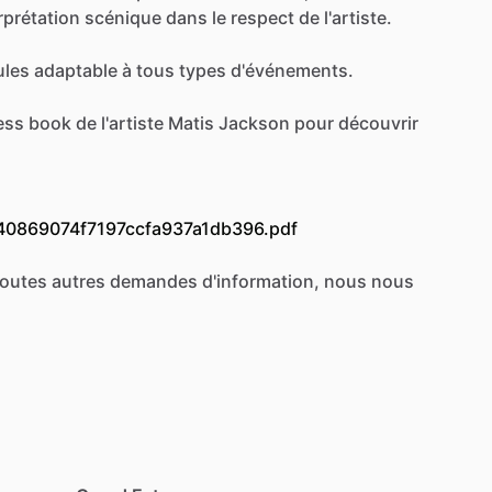
erprétation
scénique
dans
le
respect
de
l'artiste.
ules
adaptable
à
tous
types
d'événements.
ess
book
de
l'artiste
Matis
Jackson
pour
découvrir
640869074f7197ccfa937a1db396.pdf
toutes
autres
demandes
d'information,
nous
nous