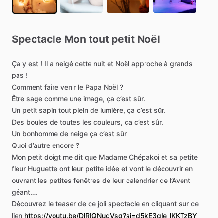
Spectacle
Mon
tout
petit
Noël
Ça
y
est
!
Il
a
neigé
cette
nuit
et
Noël
approche
à
grands
pas
!
Comment
faire
venir
le
Papa
Noël
?
Être
sage
comme
une
image,
ça
c’est
sûr.
Un
petit
sapin
tout
plein
de
lumière,
ça
c’est
sûr.
Des
boules
de
toutes
les
couleurs,
ça
c’est
sûr.
Un
bonhomme
de
neige
ça
c’est
sûr.
Quoi
d’autre
encore
?
Mon
petit
doigt
me
dit
que
Madame
Chépakoi
et
sa
petite
fleur
Huguette
ont
leur
petite
idée
et
vont
le
découvrir
en
ouvrant
les
petites
fenêtres
de
leur
calendrier
de
l’Avent
géant….
Découvrez
le
teaser
de
ce
joli
spectacle
en
cliquant
sur
ce
lien
https://youtu.be/DlRIQNugVsg?si=d5kE3qIe_lKKTzBY