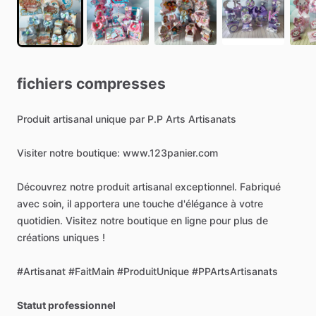
fichiers
compresses
Produit
artisanal
unique
par
P.P
Arts
Artisanats
Visiter
notre
boutique:
www.123panier.com
Découvrez
notre
produit
artisanal
exceptionnel.
Fabriqué
avec
soin,
il
apportera
une
touche
d'élégance
à
votre
quotidien.
Visitez
notre
boutique
en
ligne
pour
plus
de
créations
uniques
!
#Artisanat
#FaitMain
#ProduitUnique
#PPArtsArtisanats
Statut professionnel