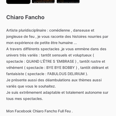
Chiaro
Fancho
Artiste
pluridisciplinaire
:
comédienne
,
danseuse
et
jongleuse
de
feu
,
je
vous
raconte
des
histoires
nourries
par
mon
expérience
de
petite
être
humaine
...
A
travers
différents
spectacles
,je
vous
emmène
dans
des
univers
très
variés
:
tantôt
sensuels
et
voluptueux
(
spectacle
:
QUAND
L’ÊTRE
S
'EMBRASE
)
,
tantôt
rustre
et
véhément
(
spectacle
:
BYE
BYE
BOBBY
)
,
tantôt
délirant
et
fantaisiste
(
spectacle
:
FABULOUS
DELIRIUM
).
Je
présente
aussi
des
déambulations
aux
thèmes
aussi
variés
que
vous
le
souhaitez.
Je
suis
extrêmement
adaptable
et
totalement
autonome
sur
tous
mes
spectacles.
Mon
Facebook
Chiaro
Fancho
Full
Feu
.