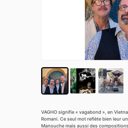
VAGHO
signifie
«
vagabond
»,
en
Vietn
Romani.
Ce
seul
mot
reflète
bien
leur
un
Manouche
mais
aussi
des
composition