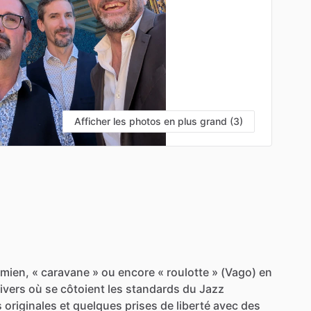
Afficher les photos en plus grand (3)
amien,
«
caravane
»
ou
encore
«
roulotte
»
(Vago)
en
ivers
où
se
côtoient
les
standards
du
Jazz
s
originales
et
quelques
prises
de
liberté
avec
des