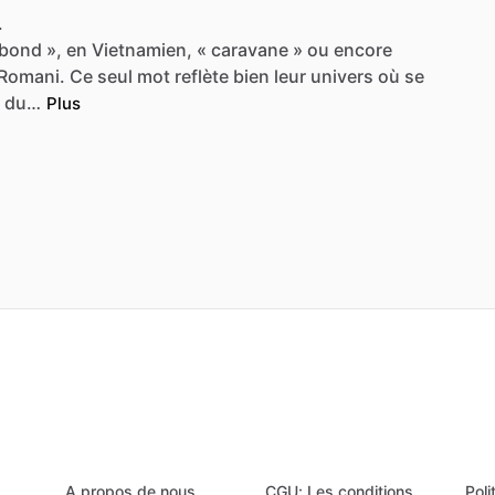
.
bond
»,
en
Vietnamien,
«
caravane
»
ou
encore
Romani.
Ce
seul
mot
reflète
bien
leur
univers
où
se
du…
Plus
A propos de nous
CGU: Les conditions
Poli