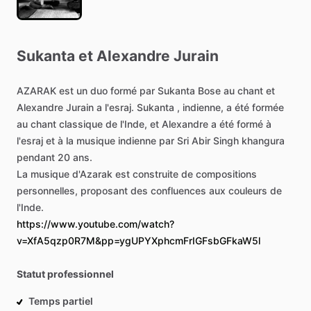
Sukanta
et
Alexandre
Jurain
AZARAK
est
un
duo
formé
par
Sukanta
Bose
au
chant
et
Alexandre
Jurain
a
l'esraj.
Sukanta
,
indienne,
a
été
formée
au
chant
classique
de
l'Inde,
et
Alexandre
a
été
formé
à
l'esraj
et
à
la
musique
indienne
par
Sri
Abir
Singh
khangura
pendant
20
ans.
La
musique
d'Azarak
est
construite
de
compositions
personnelles,
proposant
des
confluences
aux
couleurs
de
l'Inde.
https://www.youtube.com/watch?
v=XfA5qzp0R7M&pp=ygUPYXphcmFrIGFsbGFkaW5l
Statut professionnel
Temps partiel