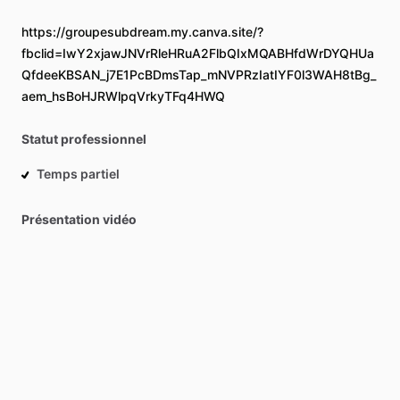
https://groupesubdream.my.canva.site/?
fbclid=IwY2xjawJNVrRleHRuA2FlbQIxMQABHfdWrDYQHUa
QfdeeKBSAN_j7E1PcBDmsTap_mNVPRzIatIYF0l3WAH8tBg_
aem_hsBoHJRWlpqVrkyTFq4HWQ
Statut professionnel
Temps partiel
Présentation vidéo