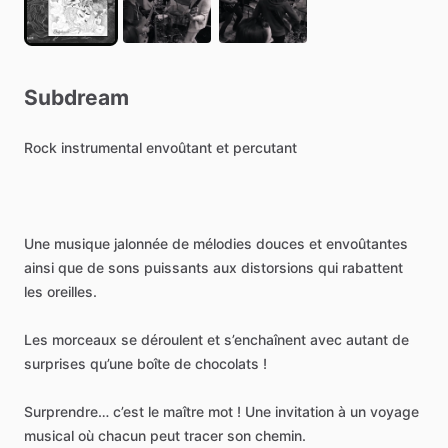
Subdream
Rock
instrumental
envoûtant
et
percutant
Une
musique
jalonnée
de
mélodies
douces
et
envoûtantes
ainsi
que
de
sons
puissants
aux
distorsions
qui
rabattent
les
oreilles.
Les
morceaux
se
déroulent
et
s’enchaînent
avec
autant
de
surprises
qu’une
boîte
de
chocolats
!
Surprendre…
c’est
le
maître
mot
!
Une
invitation
à
un
voyage
musical
où
chacun
peut
tracer
son
chemin.