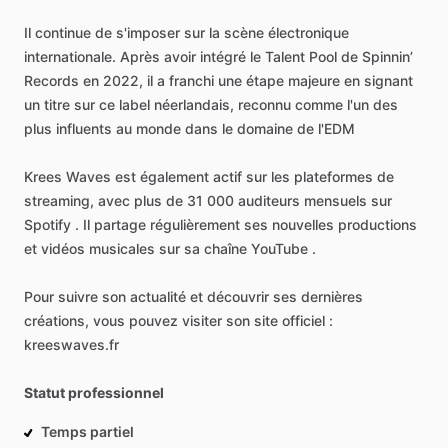
Il
continue
de
s'imposer
sur
la
scène
électronique
internationale.
Après
avoir
intégré
le
Talent
Pool
de
Spinnin’
Records
en
2022,
il
a
franchi
une
étape
majeure
en
signant
un
titre
sur
ce
label
néerlandais,
reconnu
comme
l'un
des
plus
influents
au
monde
dans
le
domaine
de
l'EDM
Krees
Waves
est
également
actif
sur
les
plateformes
de
streaming,
avec
plus
de
31
000
auditeurs
mensuels
sur
Spotify
.
Il
partage
régulièrement
ses
nouvelles
productions
et
vidéos
musicales
sur
sa
chaîne
YouTube
.
Pour
suivre
son
actualité
et
découvrir
ses
dernières
créations,
vous
pouvez
visiter
son
site
officiel
:
kreeswaves.fr
Statut professionnel
Temps partiel