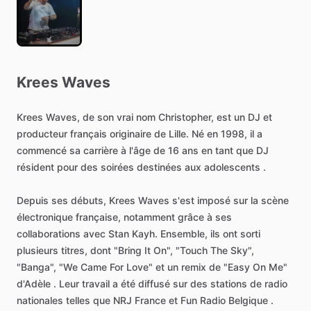
Krees
Waves
Krees
Waves,
de
son
vrai
nom
Christopher,
est
un
DJ
et
producteur
français
originaire
de
Lille.
Né
en
1998,
il
a
commencé
sa
carrière
à
l'âge
de
16
ans
en
tant
que
DJ
résident
pour
des
soirées
destinées
aux
adolescents
.
Depuis
ses
débuts,
Krees
Waves
s'est
imposé
sur
la
scène
électronique
française,
notamment
grâce
à
ses
collaborations
avec
Stan
Kayh.
Ensemble,
ils
ont
sorti
plusieurs
titres,
dont
"Bring
It
On",
"Touch
The
Sky",
"Banga",
"We
Came
For
Love"
et
un
remix
de
"Easy
On
Me"
d'Adèle
.
Leur
travail
a
été
diffusé
sur
des
stations
de
radio
nationales
telles
que
NRJ
France
et
Fun
Radio
Belgique
.