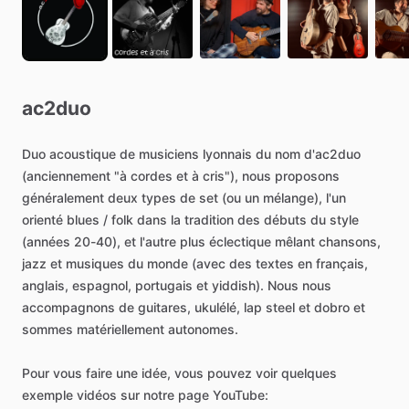
ac2duo
Duo
acoustique
de
musiciens
lyonnais
du
nom
d'ac2duo
(anciennement
"à
cordes
et
à
cris"),
nous
proposons
généralement
deux
types
de
set
(ou
un
mélange),
l'un
orienté
blues
​/​
folk
dans
la
tradition
des
débuts
du
style
(années
20-40),
et
l'autre
plus
éclectique
mêlant
chansons,
jazz
et
musiques
du
monde
(avec
des
textes
en
français,
anglais,
espagnol,
portugais
et
yiddish).
Nous
nous
accompagnons
de
guitares,
ukulélé,
lap
steel
et
dobro
et
sommes
matériellement
autonomes.
Pour
vous
faire
une
idée,
vous
pouvez
voir
quelques
exemple
vidéos
sur
notre
page
YouTube: