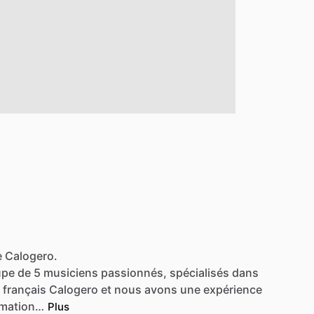
e Calogero.
upe
de
5
musiciens
passionnés,
spécialisés
dans
français
Calogero
et
nous
avons
une
expérience
imation…
Plus