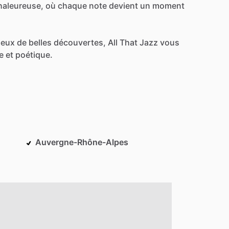
haleureuse,
où
chaque
note
devient
un
moment
ieux
de
belles
découvertes,
All
That
Jazz
vous
e
et
poétique.
Auvergne-Rhône-Alpes