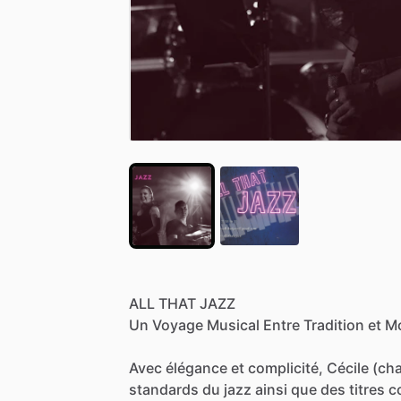
ALL
THAT
JAZZ
Un
Voyage
Musical
Entre
Tradition
et
Mo
Avec
élégance
et
complicité,
Cécile
(cha
standards
du
jazz
ainsi
que
des
titres
c