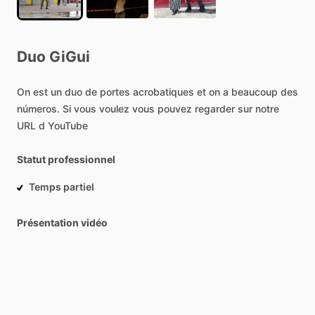
Duo
GiGui
On
est
un
duo
de
portes
acrobatiques
et
on
a
beaucoup
des
números.
Si
vous
voulez
vous
pouvez
regarder
sur
notre
URL
d
YouTube
Statut professionnel
Temps partiel
Présentation vidéo