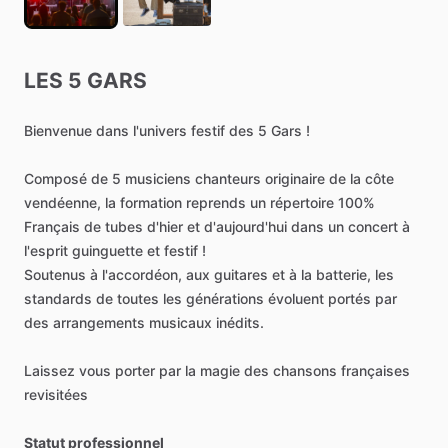
LES
5
GARS
Bienvenue
dans
l'univers
festif
des
5
Gars
!
Composé
de
5
musiciens
chanteurs
originaire
de
la
côte
vendéenne,
la
formation
reprends
un
répertoire
100%
Français
de
tubes
d'hier
et
d'aujourd'hui
dans
un
concert
à
l'esprit
guinguette
et
festif
!
Soutenus
à
l'accordéon,
aux
guitares
et
à
la
batterie,
les
standards
de
toutes
les
générations
évoluent
portés
par
des
arrangements
musicaux
inédits.
Laissez
vous
porter
par
la
magie
des
chansons
françaises
revisitées
Statut professionnel