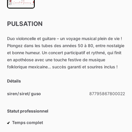
PULSATION
Duo
violoncelle
et
guitare
–
un
voyage
musical
plein
de
vie
!
Plongez
dans
les
tubes
des
années
50
à
80,
entre
nostalgie
et
bonne
humeur.
Un
concert
participatif
et
rythmé,
qui
finit
en
apothéose
avec
une
touche
festive
de
musique
folklorique
mexicaine…
succès
garanti
et
sourires
inclus
!
Détails
siren/ siret/ guso
87795867800022
Statut professionnel
Temps complet