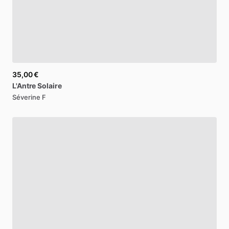
35,00 €
L'Antre
Solaire
Séverine F