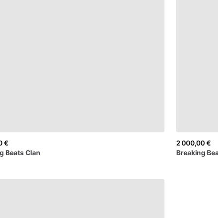
0 €
2 000,00 €
ng
Beats
Clan
Breaking
Bea