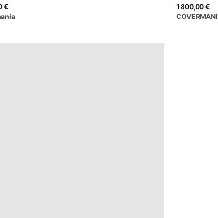
0 €
1 800,00 €
ania
COVERMANI