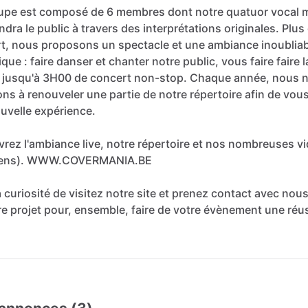
upe
est
composé
de
6
membres
dont
notre
quatuor
vocal
m
ndra
le
public
à
travers
des
interprétations
originales.
Plus
t,
nous
proposons
un
spectacle
et
une
ambiance
inoublia
ique
:
faire
danser
et
chanter
notre
public,
vous
faire
faire
l
jusqu'à
3H00
de
concert
non-stop.
Chaque
année,
nous
ons
à
renouveler
une
partie
de
notre
répertoire
afin
de
vou
uvelle
expérience.
vrez
l'ambiance
live,
notre
répertoire
et
nos
nombreuses
v
iens).
WWW.COVERMANIA.BE
a
curiosité
de
visitez
notre
site
et
prenez
contact
avec
nous
re
projet
pour,
ensemble,
faire
de
votre
évènement
une
réus