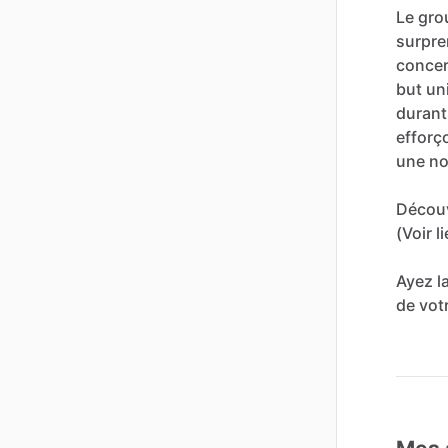
Le
gro
surpre
concer
but
un
durant
efforç
une
no
Décou
(Voir
l
Ayez
l
de
vot