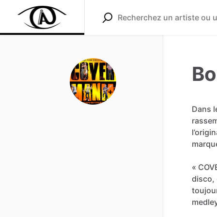
Bo
Dans
l
rasse
l’origin
marqu
«
COV
disco,
toujou
medle