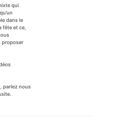
ixte
qui
qu’un
ble
dans
le
a
fête
et
ce,
nous
s
proposer
idéos
,
parlez
nous
site.