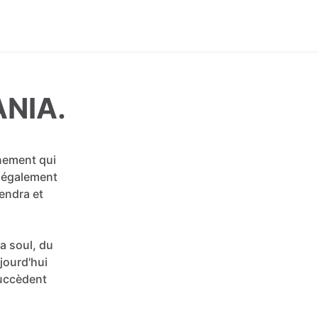
ANIA.
nement
qui
également
endra
et
la
soul,
du
jourd'hui
uccèdent