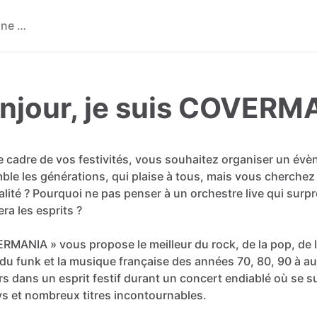
njour, je suis COVERM
e
cadre
de
vos
festivités,
vous
souhaitez
organiser
un
évè
mble
les
générations,
qui
plaise
à
tous,
mais
vous
cherchez
alité
?
Pourquoi
ne
pas
penser
à
un
orchestre
live
qui
surpr
era
les
esprits
?
ERMANIA
»
vous
propose
le
meilleur
du
rock,
de
la
pop,
de
du
funk
et
la
musique
française
des
années
70,
80,
90
à
au
rs
dans
un
esprit
festif
durant
un
concert
endiablé
où
se
s
ys
et
nombreux
titres
incontournables.