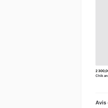
2 300,0
Chik
an
Avis 