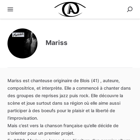
Mariss
Mariss
est
chanteuse
originaire
de
Blois
(41)
,
auteure,
compositrice,
et
interprète.
Elle
a
commencé
à
chanter
dans
des
groupes
de
reprises
jazz
puis
rock.
Elle
découvre
la
scène
et
joue
surtout
dans
sa
région
où
elle
aime
aussi
participer
à
des
boeufs
pour
le
plaisir
et
la
liberté
de
l’improvisation.
Mais
c’est
vers
la
chanson
française
qu’elle
décide
de
s’orienter
pour
un
premier
projet.