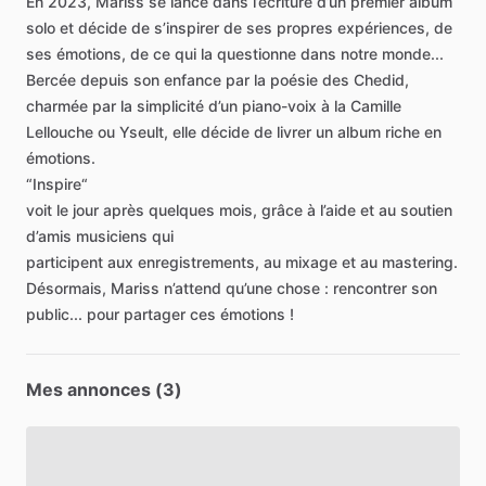
En
2023,
Mariss
se
lance
dans
l’écriture
d’un
premier
album
solo
et
décide
de
s’inspirer
de
ses
propres
expériences,
de
ses
émotions,
de
ce
qui
la
questionne
dans
notre
monde...
Bercée
depuis
son
enfance
par
la
poésie
des
Chedid,
charmée
par
la
simplicité
d’un
piano-voix
à
la
Camille
Lellouche
ou
Yseult,
elle
décide
de
livrer
un
album
riche
en
émotions.
“Inspire“
voit
le
jour
après
quelques
mois,
grâce
à
l’aide
et
au
soutien
d’amis
musiciens
qui
participent
aux
enregistrements,
au
mixage
et
au
mastering.
Désormais,
Mariss
n’attend
qu’une
chose
:
rencontrer
son
public...
pour
partager
ces
émotions
!
Mes annonces (3)