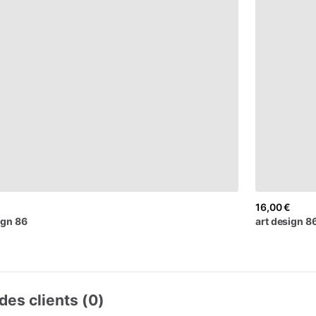
€
16,00 €
ign
86
art
design
8
des clients (0)