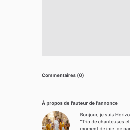
Commentaires (0)
À propos de l'auteur de l'annonce
Bonjour, je suis Horiz
"Trio
de
chanteuses
et
moment
de
joie,
de
pa