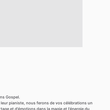
ons Gospel.
leur
pianiste,
nous
ferons
de
vos
célébrations
un
rtage
et
d'émotions
dans
la
magie
et
l'énergie
du