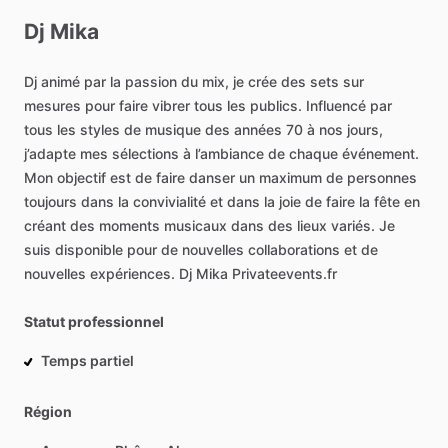
Dj
Mika
Dj
animé
par
la
passion
du
mix,
je
crée
des
sets
sur
mesures
pour
faire
vibrer
tous
les
publics.
Influencé
par
tous
les
styles
de
musique
des
années
70
à
nos
jours,
j’adapte
mes
sélections
à
l’ambiance
de
chaque
événement.
Mon
objectif
est
de
faire
danser
un
maximum
de
personnes
toujours
dans
la
convivialité
et
dans
la
joie
de
faire
la
fête
en
créant
des
moments
musicaux
dans
des
lieux
variés.
Je
suis
disponible
pour
de
nouvelles
collaborations
et
de
nouvelles
expériences.
Dj
Mika
Privateevents.fr
Statut professionnel
Temps partiel
Région