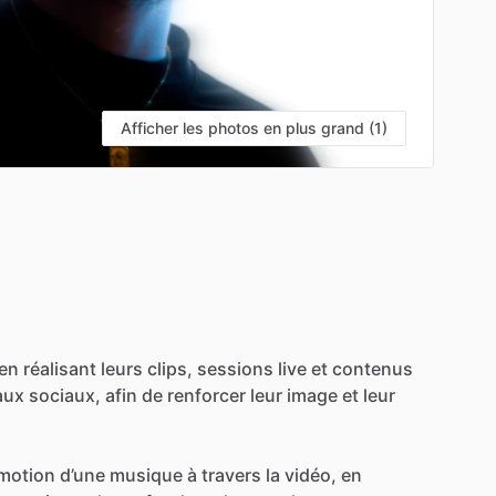
Afficher les photos en plus grand (1)
en
réalisant
leurs
clips,
sessions
live
et
contenus
aux
sociaux,
afin
de
renforcer
leur
image
et
leur
émotion
d’une
musique
à
travers
la
vidéo,
en