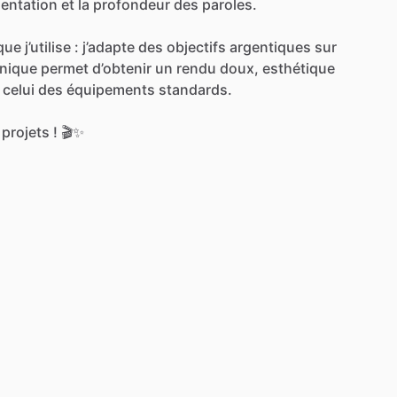
entation
et
la
profondeur
des
paroles.
que
j’utilise
:
j’adapte
des
objectifs
argentiques
sur
nique
permet
d’obtenir
un
rendu
doux,
esthétique
celui
des
équipements
standards.
projets
!
🎬✨