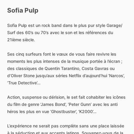
Sofia
Pulp
Sofia
Pulp
est
un
rock
band
dans
le
plus
pur
style
Garage
​/​
Surf
des
60’s
ou
70’s
avec
le
son
et
les
références
du
21ième
siècle.
Ses
cinq
surfeurs
font
le
vœux
de
vous
faire
revivre
les
moments
les
plus
intenses
de
la
musique
portée
à
l’écran
;
des
classiques
de
Quentin
Tarantino,
Costa
Gavras
ou
d’Oliver
Stone
jusqu’aux
séries
Netflix
d’aujourd’hui
‘Narcos’,
‘True
Detective’…
Action,
suspense
ou
dérision,
le
set
fait
cohabiter
les
icônes
du
film
de
genre
‘James
Bond’,
‘Peter
Gunn’
avec
les
anti
héros
les
plus
en
vue
‘Ghostbuster’,
‘K2000’…
L’expérience
ne
serait
pas
complète
sans
une
place
laissée
à
la
séduction
et
aux
accents
latinos.
Souvenez-vous
de
la