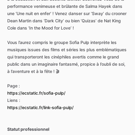
performance
venimeuse
et
brûlante
de
Salma
Hayek
dans
une
‘Une
nuit
en
enfer’
!
Venez
danser
sur
‘Sway’
du
crooner
Dean
Martin
dans
‘Dark
City’
ou
bien
‘Quizas’
de
Nat
King
Cole
dans
‘In
the
Mood
for
Love’
!
Vous
l’aurez
compris
le
groupe
Sofia
Pulp
interprète
les
musiques
issues
des
films
et
séries
les
plus
emblématiques
qui
transporteront
les
cinéphiles
avertis
comme
le
grand
public
dans
un
imaginaire
fantasmé,
propice
à
l’oubli
de
soi,
à
l’aventure
et
à
la
fête
!
🎬
Page
:
https://ecstatic.fr/sofia-pulp/
Liens
:
https://ecstatic.fr/link-sofia-pulp/
Statut professionnel